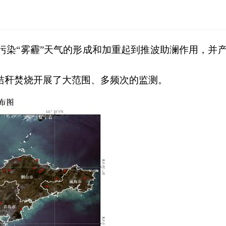
污染“雾霾”天气的形成和加重起到推波助澜作用，并
秸秆焚烧开展了大范围、多频次的监测。