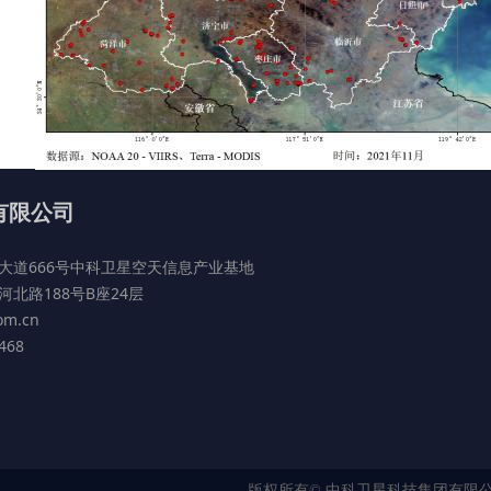
有限公司
道666号中科卫星空天信息产业基地
路188号B座24层
m.cn
468
8
版权所有©
中科卫星科技集团有限